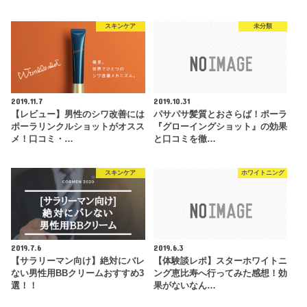
スキンケア
未分類
2019.11.7
2019.10.31
【レビュー】男性のシワ改善には
パサパサ髪質とおさらば！ポーラ
ポーラリンクルショットがオスス
『グローイングショット』の効果
メ！口コミ・…
と口コミを徹…
スキンケア
ホワイトニング
2019.7.6
2019.6.3
【サラリーマン向け】絶対にバレ
【体験談レポ】スターホワイトニ
ない男性用BBクリームおすすめ3
ング恵比寿へ行ってみた感想！効
選！！
果がないなん…